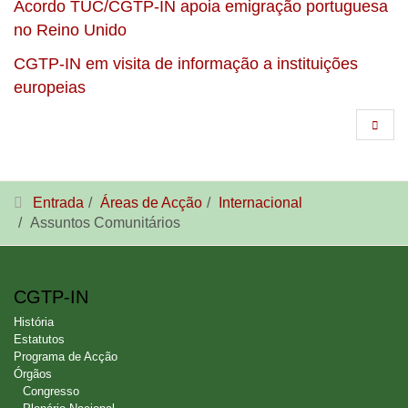
Acordo TUC/CGTP-IN apoia emigração portuguesa
no Reino Unido
CGTP-IN em visita de informação a instituições
europeias
Entrada
Áreas de Acção
Internacional
Assuntos Comunitários
CGTP-IN
História
Estatutos
Programa de Acção
Órgãos
Congresso