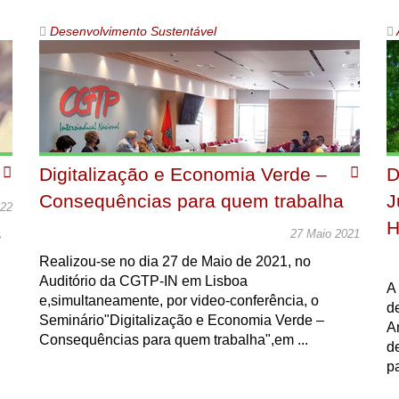
Desenvolvimento Sustentável
Digitalização e Economia Verde –
D
Consequências para quem trabalha
J
022
H
s
27 Maio 2021
Realizou-se no dia 27 de Maio de 2021, no
Auditório da CGTP-IN em Lisboa
A
e,simultaneamente, por video-conferência, o
d
Seminário"Digitalização e Economia Verde –
A
Consequências para quem trabalha",em ...
d
pa