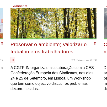
Ambiente
Preservar o ambiente; Valorizar o
C
trabalho e os trabalhadores
m
019
23 Setembro 2019
um
A CGTP-IN organiza em colaboração com a CES -
D
Confederação Europeia dos Sindicatos, nos dias
a
24 e 25 de Setembro, em Lisboa, um Workshop
p
que tem como objectivo discutir os problemas
m
decorrentes das...
d