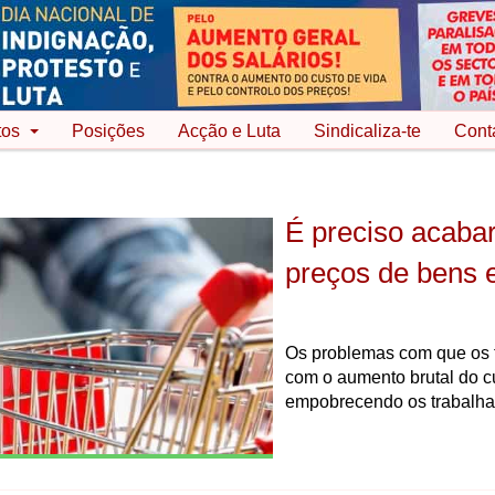
tos
Posições
Acção e Luta
Sindicaliza-te
Cont
É preciso acaba
preços de bens e
Os problemas com que os t
com o aumento brutal do cu
empobrecendo os trabalha