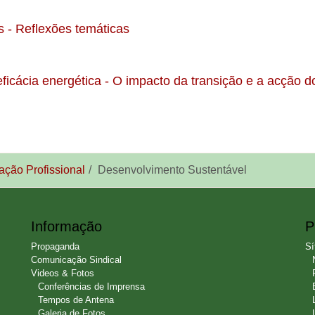
 - Reflexões temáticas
ficácia energética - O impacto da transição e a acção d
ção Profissional
Desenvolvimento Sustentável
Informação
P
Propaganda
Sí
Comunicação Sindical
Videos & Fotos
Conferências de Imprensa
Tempos de Antena
Galeria de Fotos