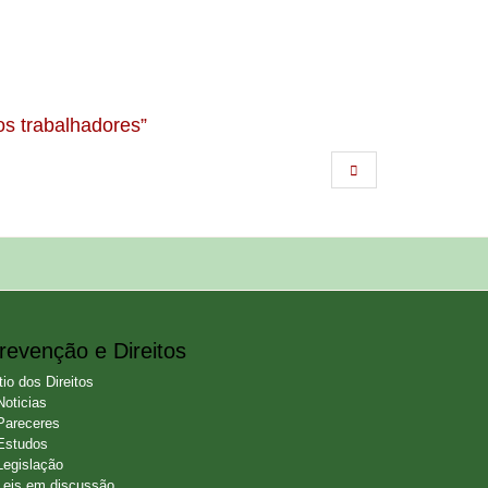
os trabalhadores”
revenção e Direitos
tio dos Direitos
Noticias
Pareceres
Estudos
Legislação
Leis em discussão