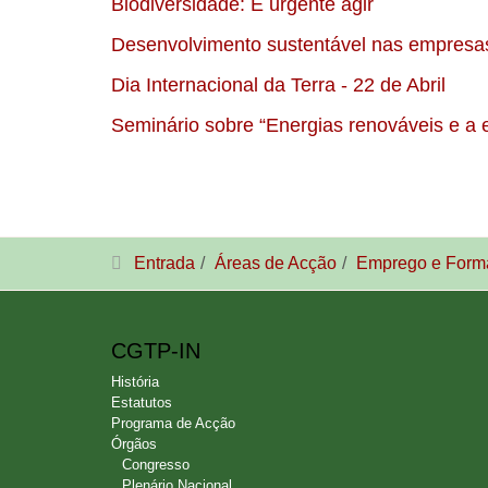
Biodiversidade: É urgente agir
Desenvolvimento sustentável nas empresas
Dia Internacional da Terra - 22 de Abril
Seminário sobre “Energias renováveis e a e
Entrada
Áreas de Acção
Emprego e Forma
CGTP-IN
História
Estatutos
Programa de Acção
Órgãos
Congresso
Plenário Nacional