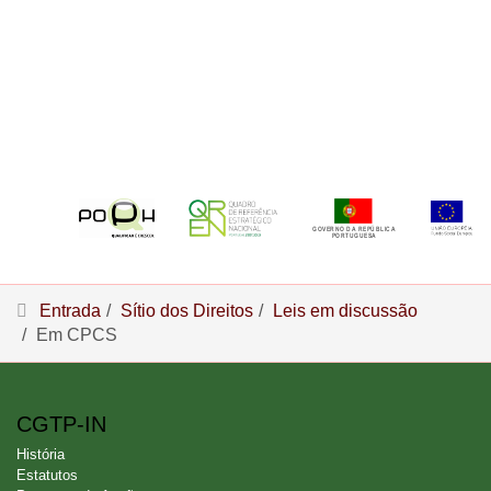
Entrada
Sítio dos Direitos
Leis em discussão
Em CPCS
CGTP-IN
História
Estatutos