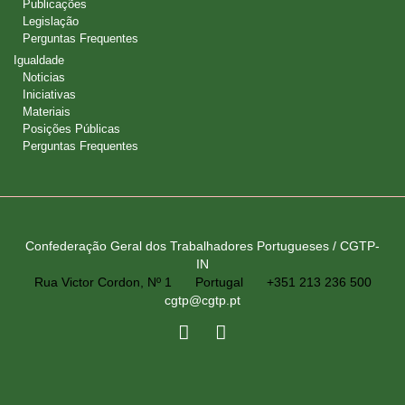
Publicações
Legislação
Perguntas Frequentes
Igualdade
Noticias
Iniciativas
Materiais
Posições Públicas
Perguntas Frequentes
Confederação Geral dos Trabalhadores Portugueses / CGTP-
IN
Rua Victor Cordon, Nº 1
Portugal
+351 213 236 500
cgtp@cgtp.pt